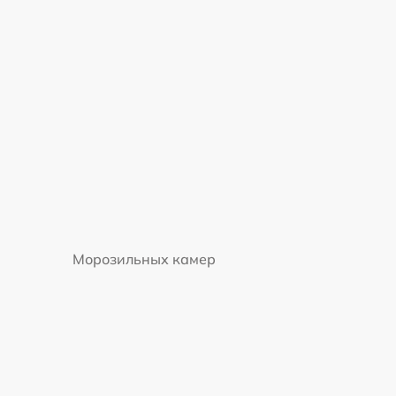
Морозильных камер