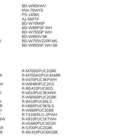
BD-W90XWV
NW-75WYS
PS-140MJ
AJ-S60TX
BD-W70MSP
BD-W80PSP WH
BD-W75SSP WH
BD-W85SV BK
K
BD-W75SV220R MG
BD-W85SSP WH SB
R-M700GPUC2GBK
X
R-M700AGPUC4XMIR
R-V470PUC3KPWH
BW
R-WB480PUC2GS
R-BG410PUC6GS
K
R-V610PUC3KXINX
R-WB550PUC2GBK
H
R-B410PUC6SLS
IR
R-V660PUC3KSLS
H
R-W660PUC3GBK
W
R-T310ERU1-2PWH
GBW
R-V910PUC1KTWH
K
R-VG660PUC3GGR
GR
R-S700PUC2GBK
BE
R-BG410PUC6XGBK