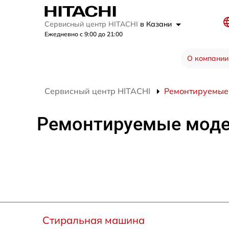
Сервисный центр HITACHI
в Казани
Ежедневно с 9:00 до 21:00
О компании
Сервисный центр HITACHI
Ремонтируемые
Ремонтируемые мод
Стиральная машина