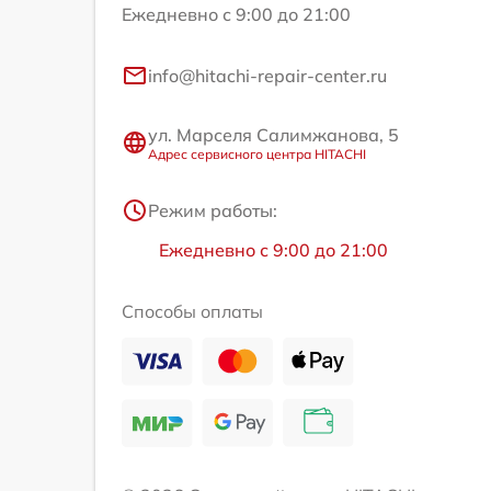
Ежедневно с 9:00 до 21:00
info@hitachi-repair-center.ru
ул. Марселя Салимжанова, 5
Адрес сервисного центра HITACHI
Режим работы:
Ежедневно с 9:00 до 21:00
Способы оплаты