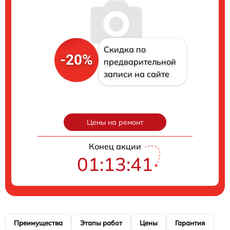
Скидка по
-20%
предварительной
записи на сайте
Цены на ремонт
Конец акции
01:13:40
Преимущества
Этапы работ
Цены
Гарантия
М