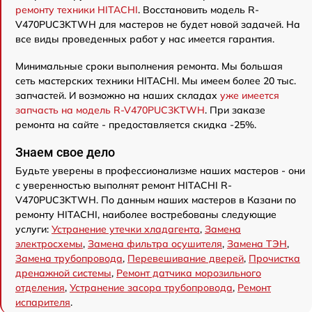
ремонту техники HITACHI
. Восстановить модель R-
V470PUC3KTWH для мастеров не будет новой задачей. На
все виды проведенных работ у нас имеется гарантия.
Минимальные сроки выполнения ремонта. Мы большая
сеть мастерских техники HITACHI. Мы имеем более 20 тыс.
запчастей. И возможно на наших складах
уже имеется
запчасть на модель R-V470PUC3KTWH
. При заказе
ремонта на сайте - предоставляется скидка -25%.
Знаем свое дело
Будьте уверены в профессионализме наших мастеров - они
с уверенностью выполнят ремонт HITACHI R-
V470PUC3KTWH. По данным наших мастеров в Казани по
ремонту HITACHI, наиболее востребованы следующие
услуги:
Устранение утечки хладагента
,
Замена
электросхемы
,
Замена фильтра осушителя
,
Замена ТЭН
,
Замена трубопровода
,
Перевешивание дверей
,
Прочистка
дренажной системы
,
Ремонт датчика морозильного
отделения
,
Устранение засора трубопровода
,
Ремонт
испарителя
.