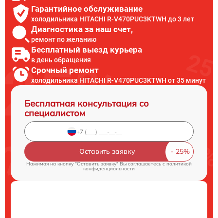
Гарантийное обслуживание
холодильника HITACHI R-V470PUC3KTWH до 3 лет
Диагностика за наш счет,
ремонт по желанию
Бесплатный выезд курьера
в день обращения
Срочный ремонт
холодильника HITACHI R-V470PUC3KTWH от 35 минут
Бесплатная консультация со
специалистом
Оставить заявку
Нажимая на кнопку "Оставить заявку" Вы соглашаетесь c
политикой
конфиденциальности