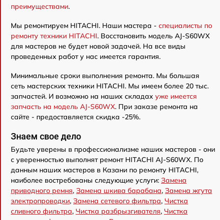
преимуществами
.
Мы ремонтируем HITACHI. Наши мастера -
специалисты по
ремонту техники HITACHI
. Восстановить модель AJ-S60WX
для мастеров не будет новой задачей. На все виды
проведенных работ у нас имеется гарантия.
Минимальные сроки выполнения ремонта. Мы большая
сеть мастерских техники HITACHI. Мы имеем более 20 тыс.
запчастей. И возможно на наших складах
уже имеется
запчасть на модель AJ-S60WX
. При заказе ремонта на
сайте - предоставляется скидка -25%.
Знаем свое дело
Будьте уверены в профессионализме наших мастеров - они
с уверенностью выполнят ремонт HITACHI AJ-S60WX. По
данным наших мастеров в Казани по ремонту HITACHI,
наиболее востребованы следующие услуги:
Замена
приводного ремня
,
Замена шкива барабана
,
Замена жгута
электропроводки
,
Замена сетевого фильтра
,
Чистка
сливного фильтра
,
Чистка разбрызгивателя
,
Чистка