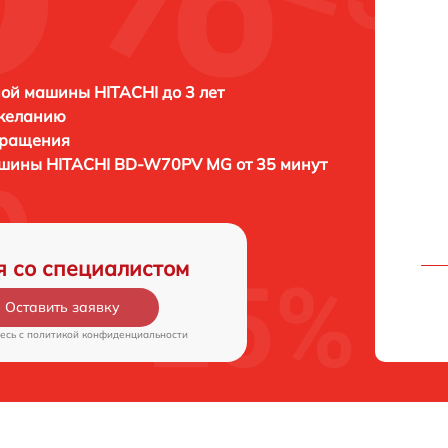
ой машины HITACHI до 3 лет
 желанию
бращения
ашины
HITACHI BD-W70PV MG от 35 минут
я со специалистом
Оставить заявку
есь c
политикой конфиденциальности