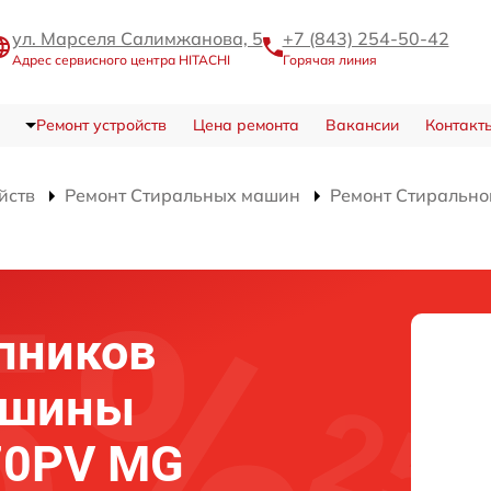
ул. Марселя Салимжанова, 5
+7 (843) 254-50-42
Адрес сервисного центра HITACHI
Горячая линия
Ремонт устройств
Цена ремонта
Вакансии
Контакт
йств
Ремонт Стиральных машин
Ремонт Стиральн
пников
ашины
70PV MG