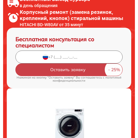
в день обращения
Корпусный ремонт (замена резинок,
креплений, кнопок) стиральной машины
HITACHI BD-W80AV от 35 минут
Бесплатная консультация со
специалистом
Оставить заявку
Нажимая на кнопку "Оставить заявку" Вы соглашаетесь c
политикой
конфиденциальности