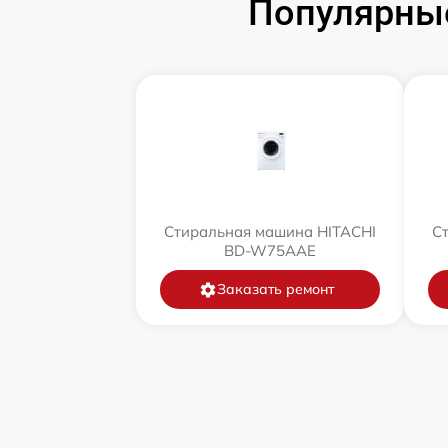
Популярны
Стиральная машина HITACHI
С
BD-W75AAE
Заказать ремонт