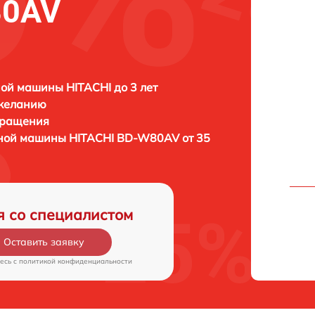
80AV
ой машины HITACHI до 3 лет
 желанию
бращения
ьной машины
HITACHI BD-W80AV от 35
я со специалистом
Оставить заявку
есь c
политикой конфиденциальности