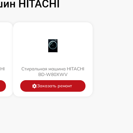
ин HITACHI
HI
Стиральная машина HITACHI
BD-W80XWV
Заказать ремонт