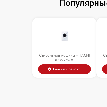
Популярны
Стиральная машина HITACHI
С
BD-W75AAE
Заказать ремонт