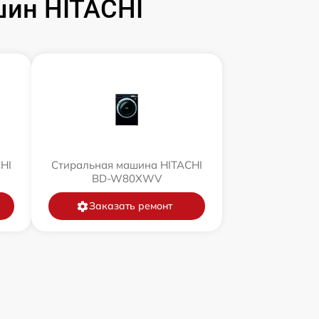
ин HITACHI
HI
Стиральная машина HITACHI
BD-W80XWV
Заказать ремонт