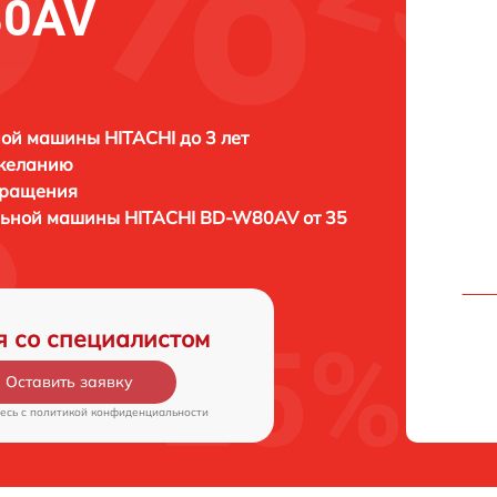
80AV
ой машины HITACHI до 3 лет
 желанию
бращения
альной машины
HITACHI BD-W80AV от 35
я со специалистом
Оставить заявку
есь c
политикой конфиденциальности