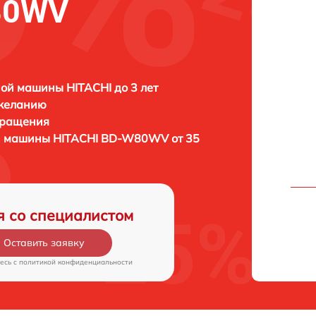
80WV
ой машины HITACHI до 3 лет
 желанию
бращения
ой машины
HITACHI BD-W80WV от 35
я со специалистом
Оставить заявку
есь c
политикой конфиденциальности