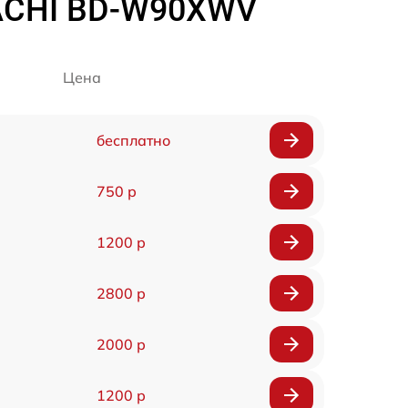
ACHI BD-W90XWV
Цена
бесплатно
750 р
1200 р
2800 р
2000 р
1200 р