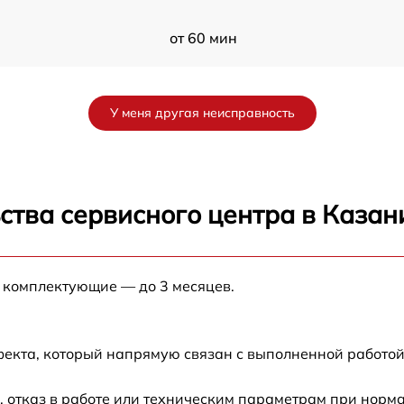
от 60 мин
от 60 мин
У меня другая неисправность
от 60 мин
от 60 мин
ства сервисного центра в Казан
от 60 мин
е комплектующие — до 3 месяцев.
от 60 мин
от 60 мин
фекта, который напрямую связан с выполненной работой
от 60 мин
 отказ в работе или техническим параметрам при норм