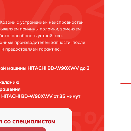
азани с устранением неисправностей
выявляем причины поломки, заменяем
ботоспособность устройства.
анные производителем запчасти, после
 и предоставляем гарантию.
ной машины HITACHI BD-W90XWV до 3
 желанию
бращения
 HITACHI BD-W90XWV от 35 минут
я со специалистом