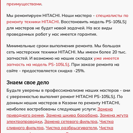
преимуществами
.
Мы ремонтируем HITACHI. Наши мастера -
специалисты по
ремонту техники HITACHI
. Восстановить модель PS-105LSJ
для мастеров не будет новой задачей. На все виды
проведенных работ у нас имеется гарантия.
Минимальные сроки выполнения ремонта. Мы большая
сеть мастерских техники HITACHI. Мы имеем более 20 тыс.
запчастей. И возможно на наших складах
уже имеется
запчасть на модель PS-105LSJ
. При заказе ремонта на
сайте - предоставляется скидка -25%.
Знаем свое дело
Будьте уверены в профессионализме наших мастеров - они
с уверенностью выполнят ремонт HITACHI PS-105LSJ. По
данным наших мастеров в Казани по ремонту HITACHI,
наиболее востребованы следующие услуги:
Замена
приводного ремня
,
Замена шкива барабана
,
Замена жгута
электропроводки
,
Замена сетевого фильтра
,
Чистка
сливного фильтра
,
Чистка разбрызгивателя
,
Чистка