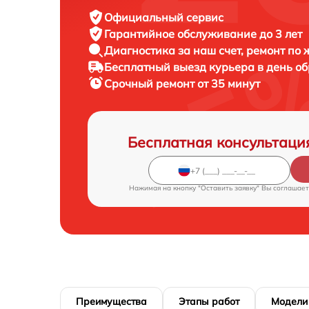
Официальный сервис
Гарантийное обслуживание
до 3 лет
Диагностика за наш счет,
ремонт по
Бесплатный выезд курьера
в день о
Срочный ремонт
от 35 минут
Бесплатная консультаци
Нажимая на кнопку "Оставить заявку" Вы соглашает
Преимущества
Этапы работ
Модели